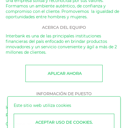
una empresa sólida y reconocida por sus valores.
Formamos un ambiente auténtico, de confianza y
compromiso con el cliente. Promovemos la igualdad de
oportunidades entre hombres y mujeres.
ACERCA DEL EQUIPO
Interbank es una de las principales instituciones
financieras del país enfocado en brindar productos
innovadores y un servicio conveniente y ágil a más de 2
millones de clientes.
APLICAR AHORA
INFORMACIÓN DE PUESTO
Este sitio web utiliza cookies
Identificación de
1133
puesto
ACEPTAR USO DE COOKIES.
Categoría de puesto
VICE-PRESIDENTE