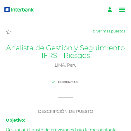
Página
Analista
de
Gestión
y
Seguimiento
IFRS
-
Ver más puestos
Riesgos
-
Trabaja
en
Analista de Gestión y Seguimiento
Interbank
Carreras
IFRS - Riesgos
cargada
LIMA, Peru
TENDENCIAS
DESCRIPCIÓN DE PUESTO
Objetivo:
Gestionar el gasto de provisiones bajo la metodología